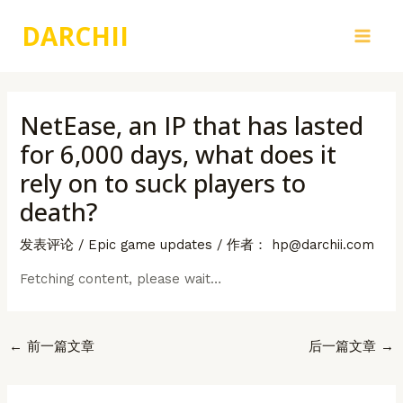
跳
DARCHII
至
Main
内
容
Men
NetEase, an IP that has lasted
for 6,000 days, what does it
rely on to suck players to
death?
发表评论
/
Epic game updates
/ 作者：
hp@darchii.com
Fetching content, please wait…
Post
←
前一篇文章
后一篇文章
→
navigation